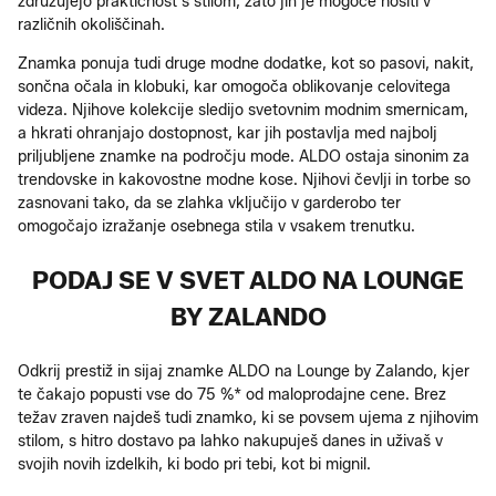
združujejo praktičnost s stilom, zato jih je mogoče nositi v
različnih okoliščinah.
Znamka ponuja tudi druge modne dodatke, kot so pasovi, nakit,
sončna očala in klobuki, kar omogoča oblikovanje celovitega
videza. Njihove kolekcije sledijo svetovnim modnim smernicam,
a hkrati ohranjajo dostopnost, kar jih postavlja med najbolj
priljubljene znamke na področju mode. ALDO ostaja sinonim za
trendovske in kakovostne modne kose. Njihovi čevlji in torbe so
zasnovani tako, da se zlahka vključijo v garderobo ter
omogočajo izražanje osebnega stila v vsakem trenutku.
PODAJ SE V SVET ALDO NA LOUNGE
BY ZALANDO
Odkrij prestiž in sijaj znamke ALDO na Lounge by Zalando, kjer
te čakajo popusti vse do 75 %* od maloprodajne cene. Brez
težav zraven najdeš tudi znamko, ki se povsem ujema z njihovim
stilom, s hitro dostavo pa lahko nakupuješ danes in uživaš v
svojih novih izdelkih, ki bodo pri tebi, kot bi mignil.