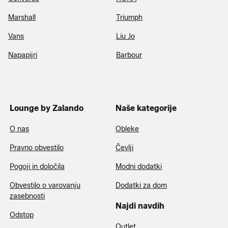
Marshall
Triumph
Vans
Liu Jo
Napapijri
Barbour
Lounge by Zalando
Naše kategorije
O nas
Obleke
Pravno obvestilo
Čevlji
Pogoji in določila
Modni dodatki
Obvestilo o varovanju
Dodatki za dom
zasebnosti
Najdi navdih
Odstop
Outlet