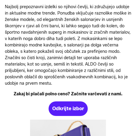
Najbolj prepoznavni izdelki so njihovi čevlji, ki združujejo udobje
in aktualne modne trende. Ponudba vključuje raznolike moške in
ženske modele, od elegantnih ženskih salonarjev in usnjenih
škornjev v rjavi ali črni barvi, ki lahko segajo tudi do kolen, do
športno navdahnjenih superg in mokasinov iz zračnih materialov,
v katerih noga dobro diha tudi poleti. Z mokasinkami se lepo
kombinirajo modne kavbojke, s salonarji pa dolga večerna
obleka, s katero pokažeš svoj občutek za prefinjeno modo.
Značilni so čisti kroji, zanimivi detajli ter uporaba različnih
materialov, kot so usnje, semiš in tekstil. ALDO čevlji so
priljubljeni, ker omogočajo kombiniranje z različnimi stili, od
poslovnih oblačil do sproščenih vsakodnevnih kombinacij, ko je
udobje na prvem mestu.
Zakaj bi plačali polno ceno? Začnite varčevati z nami.
Odkrijte izbor