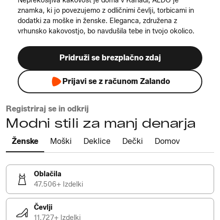
Neprekosljiva kakovost je doma v Kanadi, ALDO je
znamka, ki jo povezujemo z odličnimi čevlji, torbicami in
dodatki za moške in ženske. Eleganca, združena z
vrhunsko kakovostjo, bo navdušila tebe in tvojo okolico.
Pridruži se brezplačno zdaj
Prijavi se z računom Zalando
Registriraj se in odkrij
Modni stili za manj denarja
Ženske
Moški
Deklice
Dečki
Domov
Oblačila
47.506+ Izdelki
Čevlji
11.727+ Izdelki