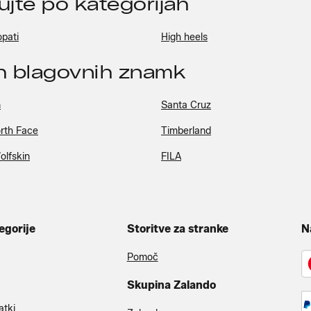
pujte po kategorijah
opati
High heels
ih blagovnih znamk
n
Santa Cruz
rth Face
Timberland
olfskin
FILA
egorije
Storitve za stranke
N
Pomoč
Skupina Zalando
atki