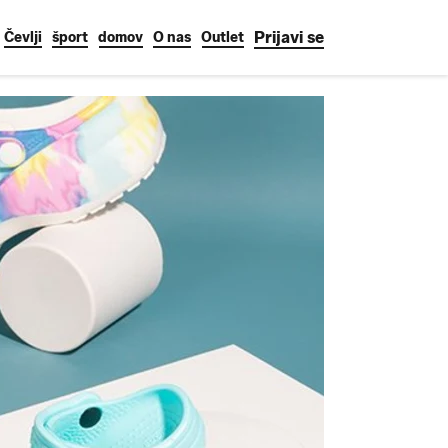
Prijavi se
Čevlji
šport
domov
O nas
Outlet