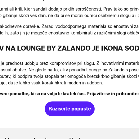
ami ali krili, kjer sandali dodajo pridih sproščenosti. Prav tako so pri
gibanje skozi ves dan, ne da bi se morali odreči osebnemu slogu ali p
vsakodnevne opravke. Zaradi vodoodpornega materiala so enostavni za či
elih, zato jih je mogoče enostavno kombinirati z različnimi slogi oblač
V NA LOUNGE BY ZALANDO JE IKONA SO
je prednost udobju brez kompromisov pri slogu. Z inovativnimi materia
asual obutve. Ne glede na to, ali v ponudbi Lounge by Zalando s pos
obutev, ki podpira tvoja stopala ter omogoča brezskrbno gibanje skozi 
uje, da je lahko vsak korak hkrati moden in udoben.
ne ponudbe, ki so na voljo le kratek čas. Prijavite se in prihranite
Raziščite popuste