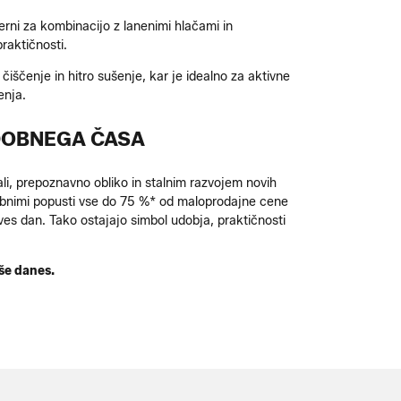
merni za kombinacijo z lanenimi hlačami in
raktičnosti.
ščenje in hitro sušenje, kar je idealno za aktivne
enja.
DOBNEGA ČASA
li, prepoznavno obliko in stalnim razvojem novih
ebnimi popusti vse do 75 %* od maloprodajne cene
ves dan. Tako ostajajo simbol udobja, praktičnosti
 še danes.