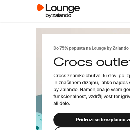
Do 75% popusta na Lounge by Zalando
Crocs outle
Crocs znamko obutve, ki slovi po i
in značilnem dizajnu, lahko najdeš
by Zalando. Namenjena je vsem gen
funkcionalnost, vzdržljivost ter igri
ali delo.
Pridruži se brezplačno z