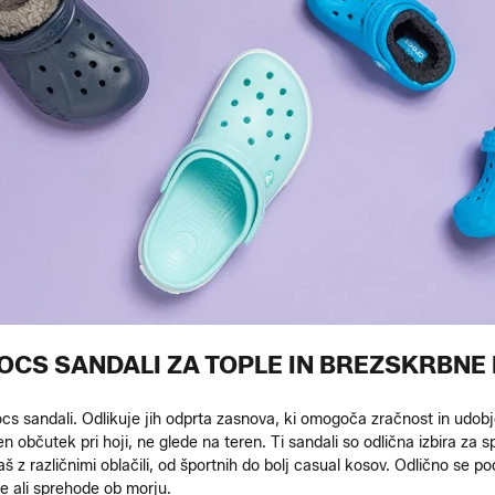
OCS SANDALI ZA TOPLE IN BREZSKRBNE 
ocs sandali. Odlikuje jih odprta zasnova, ki omogoča zračnost in udob
ten občutek pri hoji, ne glede na teren. Ti sandali so odlična izbira za
š z različnimi oblačili, od športnih do bolj casual kosov. Odlično se 
e ali sprehode ob morju.