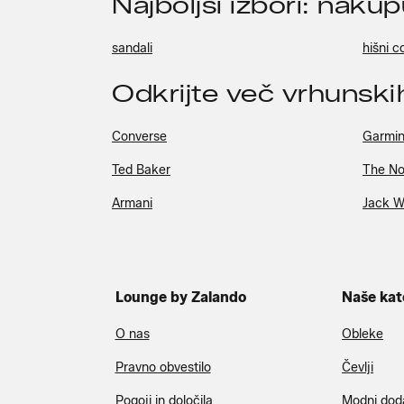
Najboljši izbori: naku
sandali
hišni c
Odkrijte več vrhunsk
Converse
Garmi
Ted Baker
The No
Armani
Jack W
Lounge by Zalando
Naše kat
O nas
Obleke
Pravno obvestilo
Čevlji
Pogoji in določila
Modni dod