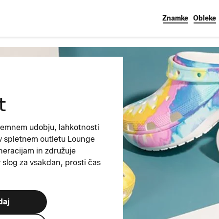
Znamke
Obleke
t
zjemnem udobju, lahkotnosti
 v spletnem outletu Lounge
eracijam in združuje
v slog za vsakdan, prosti čas
daj