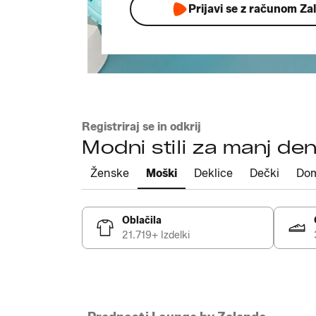
Prijavi se z računom Za
Registriraj se in odkrij
Modni stili za manj den
Ženske
Moški
Deklice
Dečki
Do
Oblačila
21.719+ Izdelki