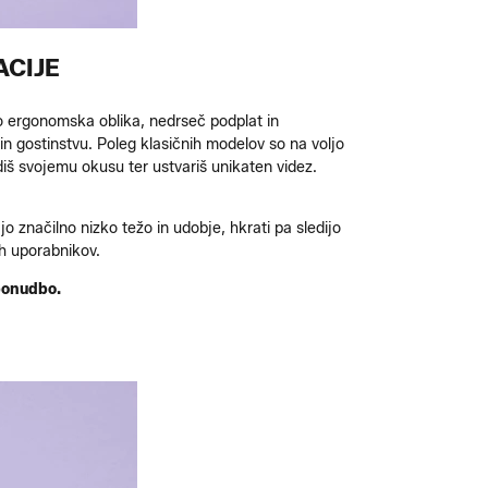
ACIJE
jo ergonomska oblika, nedrseč podplat in
n gostinstvu. Poleg klasičnih modelov so na voljo
diš svojemu okusu ter ustvariš unikaten videz.
jo značilno nizko težo in udobje, hkrati pa sledijo
ih uporabnikov.
 ponudbo.