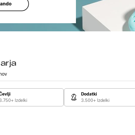
lando
arja
mov
Čevlji
Dodatki
3.750+ Izdelki
3.500+ Izdelki