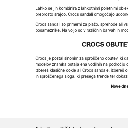
Lahko se jih kombinira z lahkotnimi poletnimi oblek
preprosto srajco. Crocs sandali omogočajo udobno 
Crocs sandali so primerni za plažo, sprehode ali 
posameznike. Na voljo so v različnih barvah in mod
CROCS OBUTE
Crocs je postal sinonim za sproščeno obutev, ki da
modelov znamka ostaja ena vodilnih na področju c
izbereš klasične cokle ali Crocs sandale, izbereš 
in sproščenega sloga, ki presega trende ter dokaz
Nove dnev