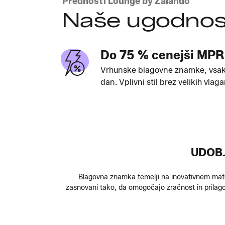
Prednosti Lounge by Zalando
Naše ugodnos
Do 75 % cenejši MPR
Vrhunske blagovne znamke, vsa
dan. Vplivni stil brez velikih vlaga
UDOBJ
Blagovna znamka temelji na inovativnem mate
zasnovani tako, da omogočajo zračnost in prilagodl