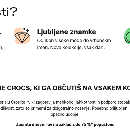
ti?
.
Ljubljene znamke
k
Od ikon visoke mode do vrhunskih
nj.
imen. Nove kolekcije, vsak dan.
E CROCS, KI GA OBČUTIŠ NA VSAKEM 
rialu Croslite™, ki zagotavlja mehkobo, lahkotnost in podporo stopal
jivost, zato so primerni za dolgotrajno nošenje. Posebno priljubljeni s
opazno udobje.
Začnite dnevni lov na zaklad z do 75 %* popustom.