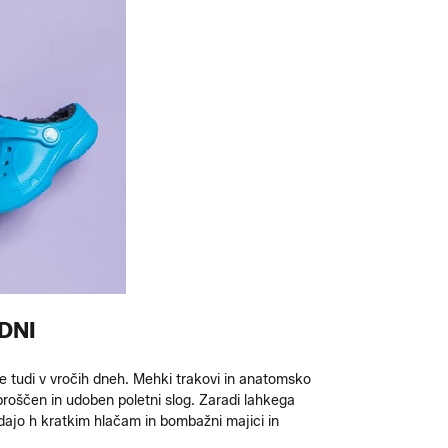
DNI
je tudi v vročih dneh. Mehki trakovi in anatomsko
 sproščen in udoben poletni slog. Zaradi lahkega
podajo h kratkim hlačam in bombažni majici in