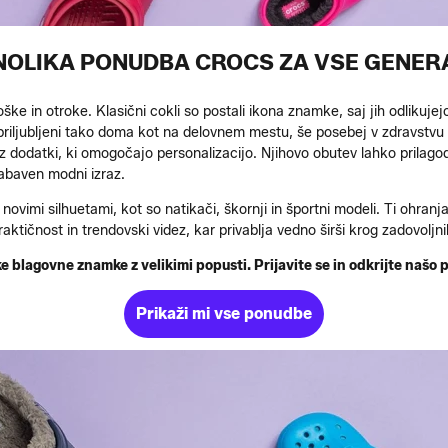
OLIKA PONUDBA CROCS ZA VSE GENER
e in otroke. Klasični cokli so postali ikona znamke, saj jih odlikuje
riljubljeni tako doma kot na delovnem mestu, še posebej v zdravstvu i
e z dodatki, ki omogočajo personalizacijo. Njihovo obutev lahko prilago
zabaven modni izraz.
novimi silhuetami, kot so natikači, škornji in športni modeli. Ti ohranja
ičnost in trendovski videz, kar privablja vedno širši krog zadovoljn
 blagovne znamke z velikimi popusti. Prijavite se in odkrijte našo
Prikaži mi vse ponudbe