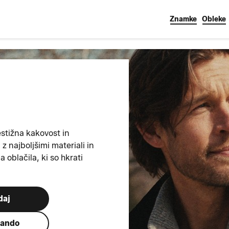
Znamke
Obleke
estižna kakovost in
z najboljšimi materiali in
 oblačila, ki so hkrati
daj
lando