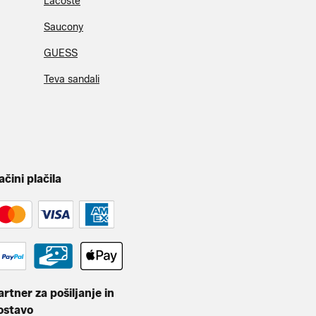
Lacoste
Saucony
GUESS
Teva sandali
ačini plačila
artner za pošiljanje in
ostavo