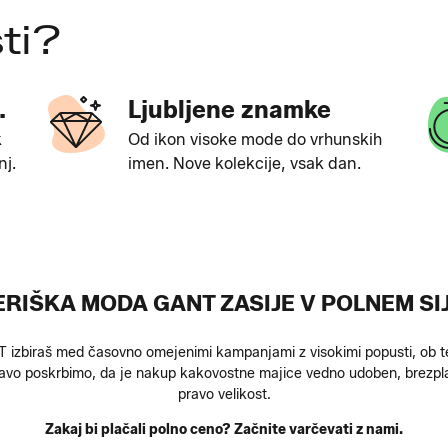
ti?
.
Ljubljene znamke
k
Od ikon visoke mode do vrhunskih
nj.
imen. Nove kolekcije, vsak dan.
RIŠKA MODA GANT ZASIJE V POLNEM SI
NT izbiraš med časovno omejenimi kampanjami z visokimi popusti, o
stavo poskrbimo, da je nakup kakovostne majice vedno udoben, brezpla
pravo velikost.
Zakaj bi plačali polno ceno? Začnite varčevati z nami.