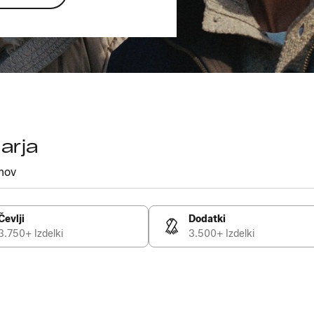
arja
mov
Čevlji
Dodatki
3.750+ Izdelki
3.500+ Izdelki