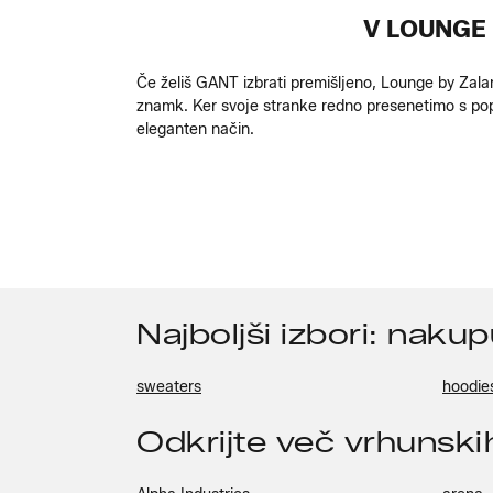
V LOUNGE 
Če želiš GANT izbrati premišljeno, Lounge by Zalan
znamk. Ker svoje stranke redno presenetimo s pop
eleganten način.
Najboljši izbori: naku
sweaters
hoodie
Odkrijte več vrhunsk