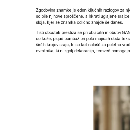
Zgodovina znamke je eden ključnih razlogov za nje
so bile njihove sproščene, a hkrati uglajene srajce,
sloja, kjer se znamka odlično znajde še danes.
Tisti občutek prestiža se pri oblačilih in obutvi GAN
do kože, piqué bombaž pri polo majicah doda tekstu
širših krojev srajc, ki so kot nalašč za poletno v
ovratnika, ki ni zgolj dekoracija, temveč pomagajo,