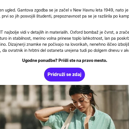
n ugled. Gantova zgodba se je začel v New Havnu leta 1949, nato je 
 prvi so jih posvojili študenti, prepoznavnost pa se je razširila po kam
T najbolje vidi v detajlih in materialih. Oxford bombaž je čvrst, a zrače
ro in stabilnost, merino volna prinese toplo lahkotnost, lan pa poskr
ročino. Dizajnerji znamke ne počivajo na lovorikah, nenehno iščeo izbo
 da ovratnik in hrbtni del ostaneta urejena tudi po dolgem dnevu v akc
Ugodne ponudbe? Prišli ste na pravo mesto.
Pridruži se zdaj