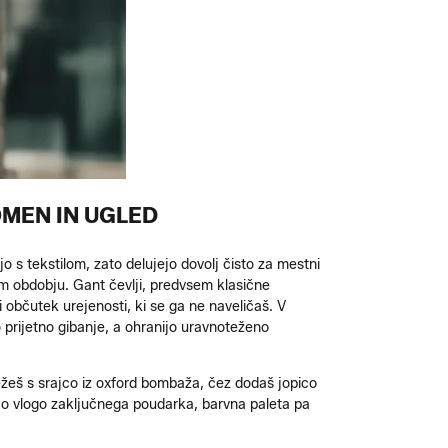
MEN IN UGLED
o s tekstilom, zato delujejo dovolj čisto za mestni
m obdobju. Gant čevlji, predvsem klasične
 občutek urejenosti, ki se ga ne naveličaš. V
 prijetno gibanje, a ohranijo uravnoteženo
žeš s srajco iz oxford bombaža, čez dodaš jopico
mejo vlogo zaključnega poudarka, barvna paleta pa