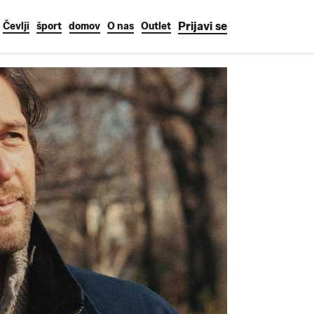
Prijavi se
Čevlji
šport
domov
O nas
Outlet