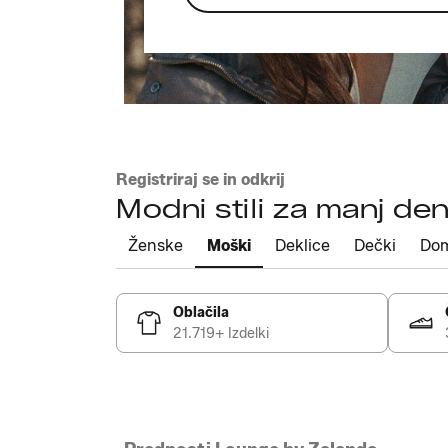
Registriraj se in odkrij
Modni stili za manj den
Ženske
Moški
Deklice
Dečki
Do
Oblačila
21.719+ Izdelki