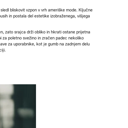
sledl bliskovit vzpon v vrh ameriške mode. Ključne
pusih in postala del estetike izobraženega, višjega
n, zato srajca drži obliko in hkrati ostane prijetna
bi za poletno svežino in zračen padec nekoliko
ljšave za uporabnike, kot je gumb na zadnjem delu
iji.