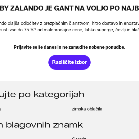
BY ZALANDO JE GANT NA VOLJO PO NAJB
do olajša odločitev z brezplačnim članstvom, hitro dostavo in enostav
usti vse do 75 %* od maloprodajne cene, lahko superge, čevlji in hla
Prijavite se še danes in ne zamudite nobene ponudbe.
Raziščite izbor
pujte po kategorijah
s
zimska oblačila
ih blagovnih znamk