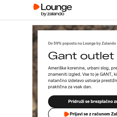
Do 59% popusta na Lounge by Zalando
Gant outlet
Ameriške korenine, urbani slog, pr
znameniti izgled. Vse to je GANT, ki 
natančno izdelavo ustvarja prestižna
praktična za vsak dan.
Pridruži se brezplačno z
Prijavi se z računom Za