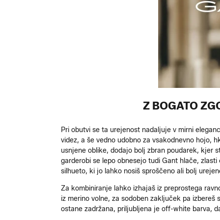
Z BOGATO ZG
Pri obutvi se ta urejenost nadaljuje v mirni elegan
videz, a še vedno udobno za vsakodnevno hojo, hkr
usnjene oblike, dodajo bolj zbran poudarek, kjer s
garderobi se lepo obnesejo tudi Gant hlače, zlast
silhueto, ki jo lahko nosiš sproščeno ali bolj urejen
Za kombiniranje lahko izhajaš iz preprostega rav
iz merino volne, za sodoben zaključek pa izbereš s
ostane zadržana, priljubljena je off-white barva, da