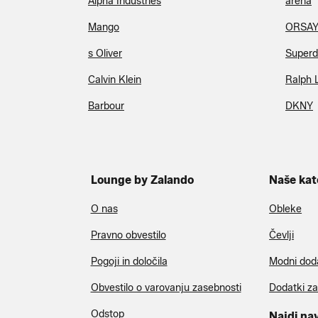
Alpha Industries
arena
Mango
ORSA
s Oliver
Superd
Calvin Klein
Ralph 
Barbour
DKNY
Lounge by Zalando
Naše kat
O nas
Obleke
Pravno obvestilo
Čevlji
Pogoji in določila
Modni dod
Obvestilo o varovanju zasebnosti
Dodatki z
Odstop
Najdi na