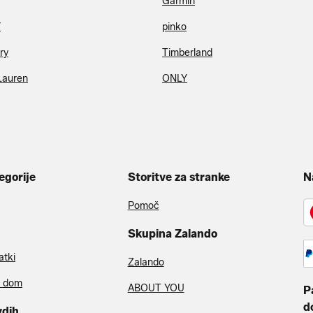
Garmin
Y
pinko
ry
Timberland
Lauren
ONLY
egorije
Storitve za stranke
N
Pomoč
Skupina Zalando
atki
Zalando
a dom
ABOUT YOU
P
d
vdih