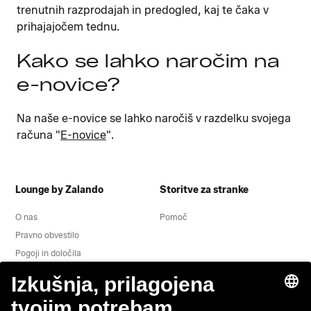
trenutnih razprodajah in predogled, kaj te čaka v
prihajajočem tednu.
Kako se lahko naročim na
e-novice?
Na naše e-novice se lahko naročiš v razdelku svojega
računa "
E-novice
".
Lounge by Zalando
Storitve za stranke
O nas
Pomoč
Pravno obvestilo
Pogoji in določila
Obvestilo o varovanju zasebnosti
Odstop
Delovna mesta