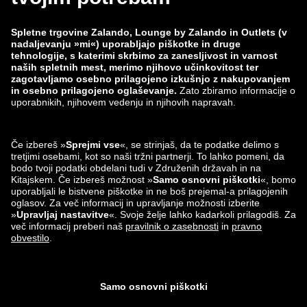
Spremljanje podatkov
Prijavi ranljivost
Varnost izdelka
Skupina Zalando
Načini plačila
Zalando
ABOUT YOU
Najdeš nas lahko tudi na
Partner za pošiljanje in
dostavo
Aplikacije