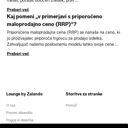
mesec porabiš določen znesek, prav ...
Preberi več
Kaj pomeni „v primerjavi s priporočeno
maloprodajno ceno (RRP)“?
Priporočena maloprodajna cena (RRP) se nanaša na ceno, ki
jo proizvajalec priporoča trgovcu za prodajo izdelka.
Zahvaljujoč našemu poslovnemu modelu lahko svoje cene ...
Preberi več
Lounge by Zalando
Storitve za stranke
O nas
Pomoč
Pravno obvestilo
Pogoji in določila
Obvestilo o varovanju zasebnosti