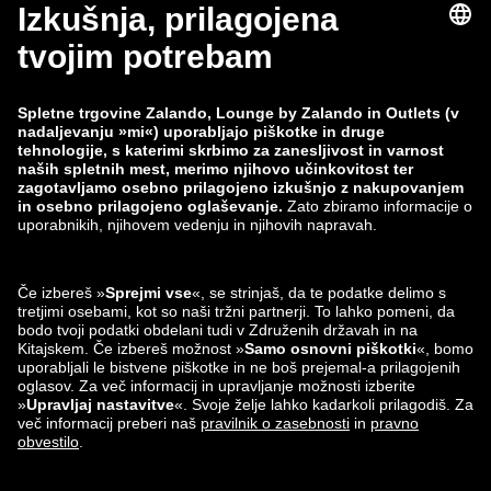
Odstop
Delovna mesta
Spremljanje podatkov
Prijavi ranljivost
Varnost izdelka
Skupina Zalando
Načini plačila
Zalando
ABOUT YOU
Najdeš nas lahko tudi na
Partner za pošiljanje in
dostavo
Aplikacije