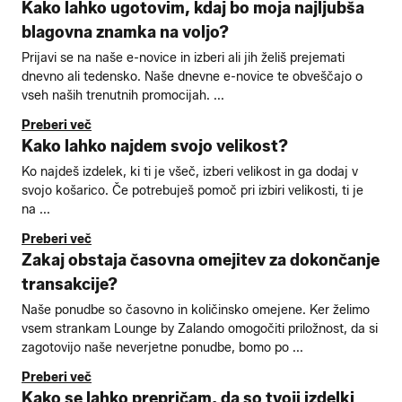
Kako lahko ugotovim, kdaj bo moja najljubša
blagovna znamka na voljo?
Prijavi se na naše e-novice in izberi ali jih želiš prejemati
dnevno ali tedensko. Naše dnevne e-novice te obveščajo o
vseh naših trenutnih promocijah. ...
Preberi več
Kako lahko najdem svojo velikost?
Ko najdeš izdelek, ki ti je všeč, izberi velikost in ga dodaj v
svojo košarico. Če potrebuješ pomoč pri izbiri velikosti, ti je
na ...
Preberi več
Zakaj obstaja časovna omejitev za dokončanje
transakcije?
Naše ponudbe so časovno in količinsko omejene. Ker želimo
vsem strankam Lounge by Zalando omogočiti priložnost, da si
zagotovijo naše neverjetne ponudbe, bomo po ...
Preberi več
Kako se lahko prepričam, da so tvoji izdelki