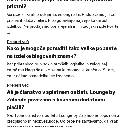
pristni?
Vsi izdelki, ki jih prodajamo, so originalni. Pridobivamo jih od
priznanih dobaviteljev, ki zagotavljajo najvišjo kakovost
izdelkov. Ne prodajamo ponarejenih in imitacijskih izdelkov ter
...
Preberi več
Kako je mogoče ponuditi tako velike popuste
na izdelke blagovnih znamk?
Ker prihranimo pri visokih stroških logistike in zalog, saj
naročimo blago šele, ko se naše promocije končajo. S tem,
da izločimo posrednike, se izognemo ...
Preberi več
Ali je članstvo v spletnem outletu Lounge by
Zalando povezano s kakšnimi dodatnimi
plačili?
Ne. Tvoje članstvo v outletu Lounge by Zalando je popolnoma
brezplačno in neobvezujoče. Od tebe ne zahtevamo, da vsak