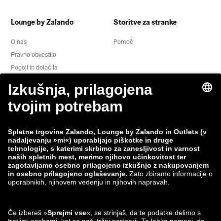
Lounge by Zalando
Storitve za stranke
O nas
Pomoč
Pravno obvestilo
Pogoji in določila
Obvestilo o varovanju zasebnosti
Odstop
Delovna mesta
Spremljanje podatkov
Prijavi ranljivost
Varnost izdelka
Skupina Zalando
Načini plačila
Zalando
ABOUT YOU