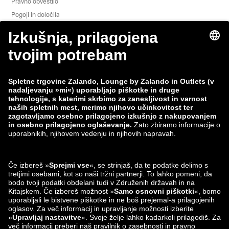
Pravno obvestilo
Pogoji in določila
Obvestilo o varovanju zasebnosti
Odstop
Delovna mesta
Spremljanje podatkov
Prijavi ranljivost
Varnost izdelka
Skupina Zalando
Načini plačila
Zalando
ABOUT YOU
Najdeš nas lahko tudi na
Partner za pošiljanje in
dostavo