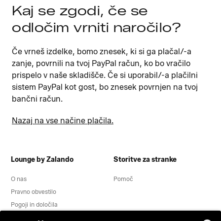
Kaj se zgodi, če se
odločim vrniti naročilo?
Če vrneš izdelke, bomo znesek, ki si ga plačal/-a
zanje, povrnili na tvoj PayPal račun, ko bo vračilo
prispelo v naše skladišče. Če si uporabil/-a plačilni
sistem PayPal kot gost, bo znesek povrnjen na tvoj
bančni račun.
Nazaj na vse načine plačila.
Lounge by Zalando
Storitve za stranke
O nas
Pomoč
Pravno obvestilo
Pogoji in določila
Obvestilo o varovanju zasebnosti