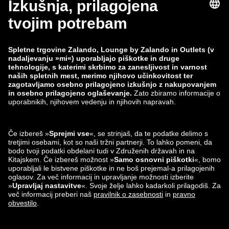
Odstop
Delovna mesta
Spremljanje podatkov
Prijavi ranljivost
Varnost izdelka
Skupina Zalando
Načini plačila
Zalando
ABOUT YOU
Najdeš nas lahko tudi na
Partner za pošiljanje in
dostavo
Aplikacije