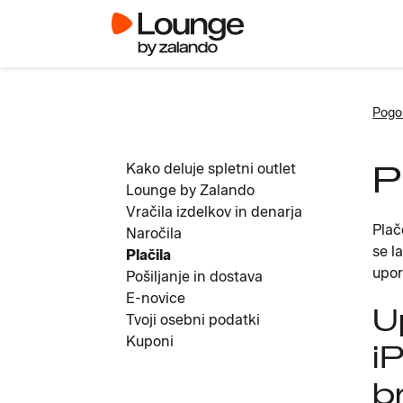
Pogo
P
Kako deluje spletni outlet
Lounge by Zalando
Vračila izdelkov in denarja
Plač
Naročila
se l
Plačila
upor
Pošiljanje in dostava
E-novice
U
Tvoji osebni podatki
Kuponi
i
b