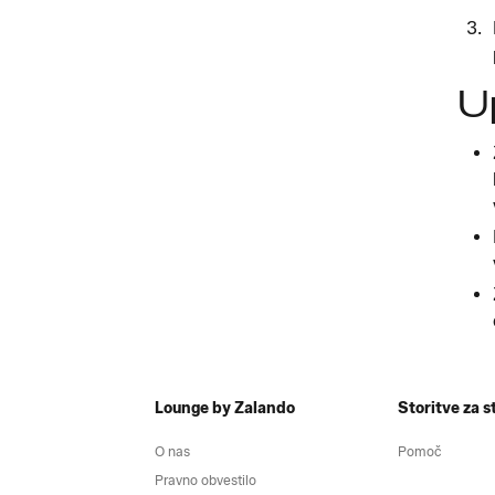
U
Lounge by Zalando
Storitve za s
O nas
Pomoč
Pravno obvestilo