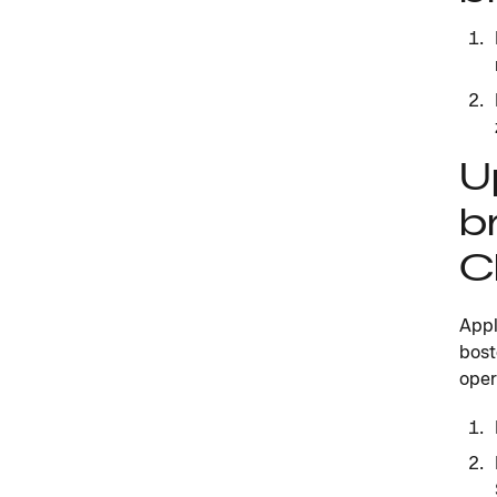
U
b
C
Appl
bost
oper