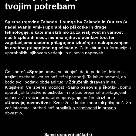
Delovna mesta
Spremljanje podatkov
Prijavi ranljivost
Varnost izdelka
Skupina Zalando
Načini plačila
Zalando
ABOUT YOU
Najdeš nas lahko tudi na
Partner za pošiljanje in
dostavo
Aplikacije