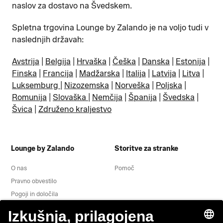
naslov za dostavo na Švedskem.
Spletna trgovina Lounge by Zalando je na voljo tudi v
naslednjih državah:
Avstrija
|
Belgija
|
Hrvaška
|
Češka
|
Danska
|
Estonija
|
Finska
|
Francija
|
Madžarska
|
Italija
|
Latvija
|
Litva
|
Luksemburg
|
Nizozemska
|
Norveška
|
Poljska
|
Romunija
|
Slovaška
|
Nemčija
|
Španija
|
Švedska
|
Švica
|
Združeno kraljestvo
Lounge by Zalando
Storitve za stranke
O nas
Pomoč
Pravno obvestilo
Pogoji in določila
Obvestilo o varovanju zasebnosti
Odstop