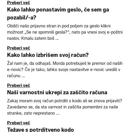
Preberi več
Kako lahko ponastavim geslo, če sem ga
pozabil/-a?
Obišči našo prijavno stran in pod poljem za geslo klikni
možnost „Se ne spomniš gesla?“, nato pa vnesi svoj e-poštni
naslov. Kmalu zatem boš ...
Preberi več
Kako lahko izbrišem svoj račun?
Žal nam je, da odhajaš. Morda potrebuješ le premor od naših
e-novic? Če je tako, lahko svoje nastavitve e-novic urediš v
računu ...
Preberi več
Naši varnostni ukrepi za zaščito računa
Zakaj moram svoj račun potrditi s kodo ali se znova prijaviti?
Zavedamo se, da sta varnost in zaščita pomembni za naše
stranke, zato neprestano ...
Preberi več
Težave s potrditveno kodo