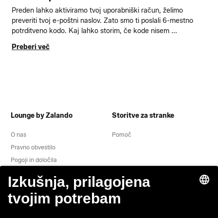
Preden lahko aktiviramo tvoj uporabniški račun, želimo
preveriti tvoj e-poštni naslov. Zato smo ti poslali 6-mestno
potrditveno kodo. Kaj lahko storim, če kode nisem ...
Preberi več
Lounge by Zalando
Storitve za stranke
O nas
Pomoč
Pravno obvestilo
Pogoji in določila
Obvestilo o varovanju zasebnosti
Odstop
Delovna mesta
Spremljanje podatkov