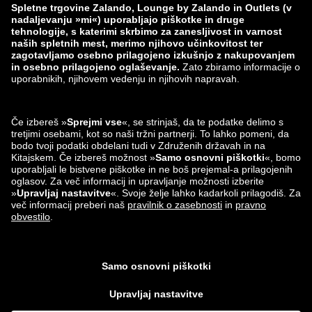
Prijavi ranljivost
Varnost izdelka
Skupina Zalando
Načini plačila
Zalando
ABOUT YOU
Najdeš nas lahko tudi na
Partner za pošiljanje in
dostavo
Aplikacije