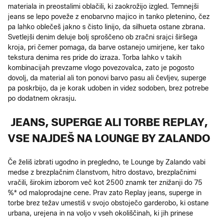
materiala in preostalimi oblačili, ki zaokrožijo izgled. Temnejši
jeans se lepo poveže z enobarvno majico in tanko pletenino, čez
pa lahko oblečeš jakno s čisto linijo, da silhueta ostane zbrana.
Svetlejši denim deluje bolj sproščeno ob zračni srajci širšega
kroja, pri čemer pomaga, da barve ostanejo umirjene, ker tako
tekstura denima res pride do izraza. Torba lahko v takih
kombinacijah prevzame vlogo povezovalca, zato je pogosto
dovolj, da material ali ton ponovi barvo pasu ali čevljev, superge
pa poskrbijo, da je korak udoben in videz sodoben, brez potrebe
po dodatnem okrasju.
JEANS, SUPERGE ALI TORBE REPLAY,
VSE NAJDEŠ NA LOUNGE BY ZALANDO
Če želiš izbrati ugodno in pregledno, te Lounge by Zalando vabi
medse z brezplačnim članstvom, hitro dostavo, brezplačnimi
vračili, širokim izborom več kot 2500 znamk ter znižanji do 75
%* od maloprodajne cene. Prav zato Replay jeans, superge in
torbe brez težav umestiš v svojo obstoječo garderobo, ki ostane
urbana, urejena in na voljo v vseh okoliščinah, ki jih prinese