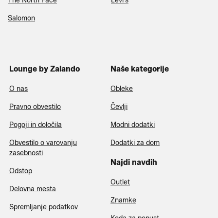
The North Face
Levi’s
Salomon
Lounge by Zalando
Naše kategorije
O nas
Obleke
Pravno obvestilo
Čevlji
Pogoji in določila
Modni dodatki
Obvestilo o varovanju
Dodatki za dom
zasebnosti
Najdi navdih
Odstop
Outlet
Delovna mesta
Znamke
Spremljanje podatkov