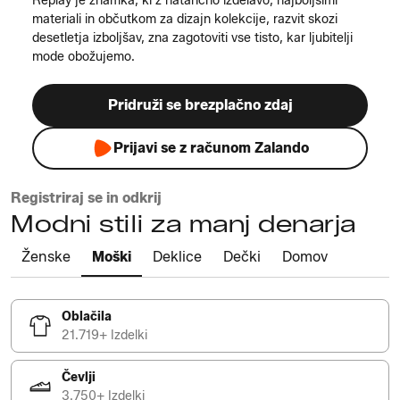
Replay je znamka, ki z natančno izdelavo, najboljšimi
materiali in občutkom za dizajn kolekcije, razvit skozi
desetletja izboljšav, zna zagotoviti vse tisto, kar ljubitelji
mode obožujemo.
Pridruži se brezplačno zdaj
Prijavi se z računom Zalando
Registriraj se in odkrij
Modni stili za manj denarja
Ženske
Moški
Deklice
Dečki
Domov
Oblačila
21.719+ Izdelki
Čevlji
3.750+ Izdelki