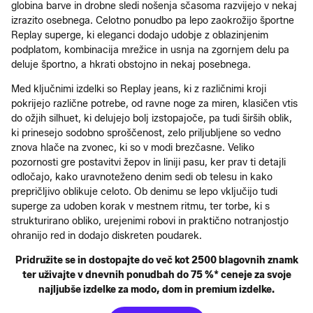
globina barve in drobne sledi nošenja sčasoma razvijejo v nekaj
izrazito osebnega. Celotno ponudbo pa lepo zaokrožijo športne
Replay superge, ki eleganci dodajo udobje z oblazinjenim
podplatom, kombinacija mrežice in usnja na zgornjem delu pa
deluje športno, a hkrati obstojno in nekaj posebnega.
Med ključnimi izdelki so Replay jeans, ki z različnimi kroji
pokrijejo različne potrebe, od ravne noge za miren, klasičen vtis
do ožjih silhuet, ki delujejo bolj izstopajoče, pa tudi širših oblik,
ki prinesejo sodobno sproščenost, zelo priljubljene so vedno
znova hlače na zvonec, ki so v modi brezčasne. Veliko
pozornosti gre postavitvi žepov in liniji pasu, ker prav ti detajli
odločajo, kako uravnoteženo denim sedi ob telesu in kako
prepričljivo oblikuje celoto. Ob denimu se lepo vključijo tudi
superge za udoben korak v mestnem ritmu, ter torbe, ki s
strukturirano obliko, urejenimi robovi in praktično notranjostjo
ohranijo red in dodajo diskreten poudarek.
Pridružite se in dostopajte do več kot 2500 blagovnih znamk
ter uživajte v dnevnih ponudbah do 75 %* ceneje za svoje
najljubše izdelke za modo, dom in premium izdelke.