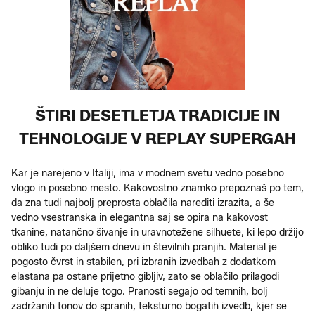
ŠTIRI DESETLETJA TRADICIJE IN
TEHNOLOGIJE V REPLAY SUPERGAH
Kar je narejeno v Italiji, ima v modnem svetu vedno posebno
vlogo in posebno mesto. Kakovostno znamko prepoznaš po tem,
da zna tudi najbolj preprosta oblačila narediti izrazita, a še
vedno vsestranska in elegantna saj se opira na kakovost
tkanine, natančno šivanje in uravnotežene silhuete, ki lepo držijo
obliko tudi po daljšem dnevu in številnih pranjih. Material je
pogosto čvrst in stabilen, pri izbranih izvedbah z dodatkom
elastana pa ostane prijetno gibljiv, zato se oblačilo prilagodi
gibanju in ne deluje togo. Pranosti segajo od temnih, bolj
zadržanih tonov do spranih, teksturno bogatih izvedb, kjer se