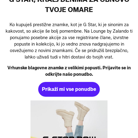
TVOJE OMARE
Ko kupuješ prestižne znamke, kot je G Star, ki je sinonim za
kakovost, so akcije še bolj pomembne. Na Lounge by Zalando ti
ponujamo posebne akcije za vse registrirane člane, izvrstne
popuste in kolekcijo, ki jo vedno znova nadgrajujemo in
osvežujemo z novimi znamkami. Če se pridružiš brezplačno,
lahko uživaš tudi v hitri dostavi do tvojih vrat.
Vrhunske blagovne znamke z velikimi popusti. Prijavite se in
odkrijte našo ponudbo.
Prikaži mi vse ponudbe