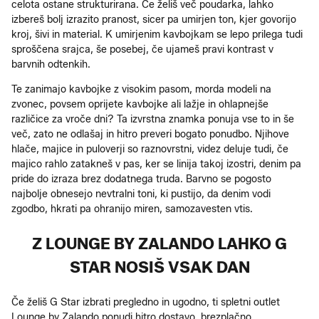
celota ostane strukturirana. Če želiš več poudarka, lahko
izbereš bolj izrazito pranost, sicer pa umirjen ton, kjer govorijo
kroj, šivi in material. K umirjenim kavbojkam se lepo prilega tudi
sproščena srajca, še posebej, če ujameš pravi kontrast v
barvnih odtenkih.
Te zanimajo kavbojke z visokim pasom, morda modeli na
zvonec, povsem oprijete kavbojke ali lažje in ohlapnejše
različice za vroče dni? Ta izvrstna znamka ponuja vse to in še
več, zato ne odlašaj in hitro preveri bogato ponudbo. Njihove
hlače, majice in puloverji so raznovrstni, videz deluje tudi, če
majico rahlo zatakneš v pas, ker se linija takoj izostri, denim pa
pride do izraza brez dodatnega truda. Barvno se pogosto
najbolje obnesejo nevtralni toni, ki pustijo, da denim vodi
zgodbo, hkrati pa ohranijo miren, samozavesten vtis.
Z LOUNGE BY ZALANDO LAHKO G
STAR NOSIŠ VSAK DAN
Če želiš G Star izbrati pregledno in ugodno, ti spletni outlet
Lounge by Zalando ponudi hitro dostavo, brezplačno