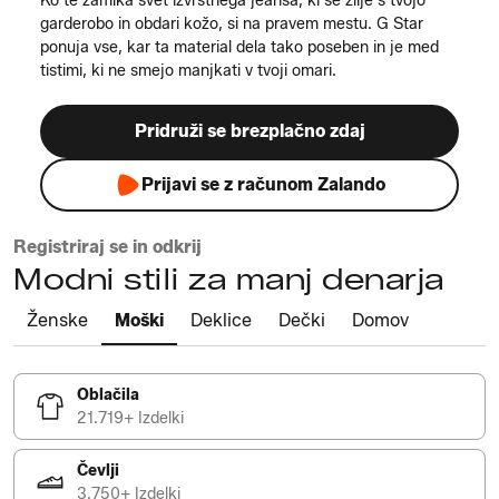
Ko te zamika svet izvrstnega jeansa, ki se zlije s tvojo
garderobo in obdari kožo, si na pravem mestu. G Star
ponuja vse, kar ta material dela tako poseben in je med
tistimi, ki ne smejo manjkati v tvoji omari.
Pridruži se brezplačno zdaj
Prijavi se z računom Zalando
Registriraj se in odkrij
Modni stili za manj denarja
Ženske
Moški
Deklice
Dečki
Domov
Oblačila
21.719+ Izdelki
Čevlji
3.750+ Izdelki