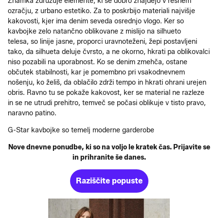
Znamka združuje elemente, ki se dobro znajdejo v resnem
ozračju, z urbano estetiko. Za to poskrbijo materiali najvišje
kakovosti, kjer ima denim seveda osrednjo vlogo. Ker so
kavbojke zelo natančno oblikovane z mislijo na silhueto
telesa, so linije jasne, proporci uravnoteženi, žepi postavljeni
tako, da silhueta deluje čvrsto, a ne okorno, hkrati pa oblikovalci
niso pozabili na uporabnost. Ko se denim zmehča, ostane
občutek stabilnosti, kar je pomembno pri vsakodnevnem
nošenju, ko želiš, da oblačilo zdrži tempo in hkrati ohrani urejen
obris. Ravno tu se pokaže kakovost, ker se material ne razleze
in se ne utrudi prehitro, temveč se počasi oblikuje v tisto pravo,
naravno patino.
G-Star kavbojke so temelj moderne garderobe
Nove dnevne ponudbe, ki so na voljo le kratek čas. Prijavite se
in prihranite še danes.
Raziščite popuste