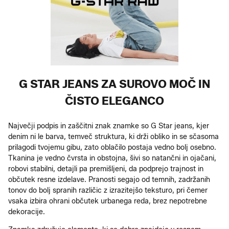
G STAR JEANS ZA SUROVO MOČ IN
ČISTO ELEGANCO
Največji podpis in zaščitni znak znamke so G Star jeans, kjer
denim ni le barva, temveč struktura, ki drži obliko in se sčasoma
prilagodi tvojemu gibu, zato oblačilo postaja vedno bolj osebno.
Tkanina je vedno čvrsta in obstojna, šivi so natančni in ojačani,
robovi stabilni, detajli pa premišljeni, da podprejo trajnost in
občutek resne izdelave. Pranosti segajo od temnih, zadržanih
tonov do bolj spranih različic z izrazitejšo teksturo, pri čemer
vsaka izbira ohrani občutek urbanega reda, brez nepotrebne
dekoracije.