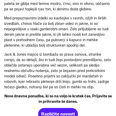
paleta se giblje med temno modro, črno, sivo in olivno, občasno
pa se pojavi toplejši rjav ton, ki denimu doda globino.
Med prepoznavnimi izdelki so kavbojke v ravnih, ožjih in širših
izvedbah, chinos hlače za bolj zbran videz in jakne, ki so
nepogrešljive v vsaki garderobni omari. Zelo priljubljene so tudi
denim jakne in prešite jakne, ki jih lahko nosiš kot zanesljivo
plast v prehodnem času, pa puloverji s kapuco in mehke
pletenine, ki ublažijo bolj strukturiran spodnji del.
Jack & Jones majice iz bombaža so prava osnova, stranke
cenijo, da so detajli, šivi in tudi žepi postavljeni premišljeno, zato
oblačila ostanejo uporabna več sezon, velikosti pa sledijo
realnemu občutku nošenja, zato je bojazen pred prekratkimi
modeli odveč. Posebno prijetni so zaključki pri manšetah in
robovih, kjer rebrasto pletenje drži linijo, gumbi so trdni, zadrge
tečejo gladko, notranji šivi pa so čisti in mehki na otip.
Nove dnevne ponudbe, ki so na voljo le kratek čas. Prijavite se
in prihranite še danes.
Raziščite novosti