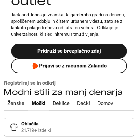
outlet
Jack and Jones je znamka, ki garderobo gradi na denimu,
sproščenem udobju in čistem urbanem videzu, zato se z
lahkoto prilagodi dnevu od jutra do večera. Odlikuje jo
univerzalnost, ki sledi hitremu ritmu življenja.
Pridruži se brezplačno zdaj
Prijavi se z računom Zalando
Registriraj se in odkrij
Modni stili za manj denarja
Ženske
Moški
Deklice
Dečki
Domov
Oblačila
21.719+ Izdelki