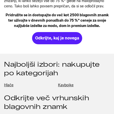
znižanji, ki lahko sežejo vse do 75 %* glede na maloprodajno
ceno. Tako boš lahko povsem prepričan, da si se odločil prav.
Pridružite se in dostopajte do več kot 2500 blagovnih znamk
ter uživajte v dnevnih ponudbah do 75 %* ceneje za svoje
najljubše izdelke za modo, dom in premium izdelke.
Odkrijte, kaj je novega
Najboljši izbori: nakupujte
po kategorijah
Hlače
Kavbojke
Odkrijte več vrhunskih
blagovnih znamk