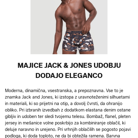
MAJICE JACK & JONES UDOBJU
DODAJO ELEGANCO
Moderna, dinamična, vsestranska, a prepoznavna. Vse to je
znamka Jack and Jones, ki izstopa z uravnoteženimi silhuetami
in materiali, ki so prijetni na otip, a dovolj čvrsti, da ohranijo
obliko. Pri izbranih izvedbah z dodatkom elastana denim ostane
gibljiv in udoben ter sledi tvojemu telesu. Bombaž, flanel, pleten
jersey in mešanice volne poskrbijo za kombiniranje oblačil, ki
deluje naravno in urejeno. Pri vrhnjih oblačilih se pogosto pojavi
podloga, ki doda toploto, ne da bi obtežila ramena. Barvna