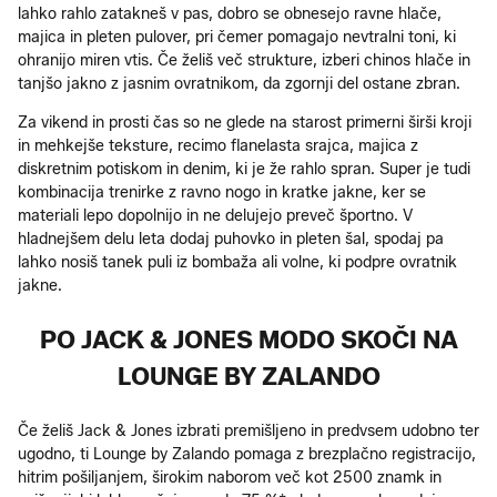
lahko rahlo zatakneš v pas, dobro se obnesejo ravne hlače,
majica in pleten pulover, pri čemer pomagajo nevtralni toni, ki
ohranijo miren vtis. Če želiš več strukture, izberi chinos hlače in
tanjšo jakno z jasnim ovratnikom, da zgornji del ostane zbran.
Za vikend in prosti čas so ne glede na starost primerni širši kroji
in mehkejše teksture, recimo flanelasta srajca, majica z
diskretnim potiskom in denim, ki je že rahlo spran. Super je tudi
kombinacija trenirke z ravno nogo in kratke jakne, ker se
materiali lepo dopolnijo in ne delujejo preveč športno. V
hladnejšem delu leta dodaj puhovko in pleten šal, spodaj pa
lahko nosiš tanek puli iz bombaža ali volne, ki podpre ovratnik
jakne.
PO JACK & JONES MODO SKOČI NA
LOUNGE BY ZALANDO
Če želiš Jack & Jones izbrati premišljeno in predvsem udobno ter
ugodno, ti Lounge by Zalando pomaga z brezplačno registracijo,
hitrim pošiljanjem, širokim naborom več kot 2500 znamk in