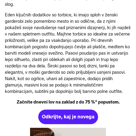
slog.
Eden ključnih dodatkov so torbice, ki imajo sploh v ženski
garderobi zelo pomembno mesto in so odlične, da z njimi
pokažeš svoje navdušenje nad priznanimi dizajnerji, ki jih najdeš
v našem spletnem outfitu. Majhne torbice so idealne za večerne
priložnosti, velike pa za vsakdanjo uporabo. Pri dnevnih
kombinacijah pogosto dopolnjujejo čevlje ali plašče, medtem ko
barviti modeli vnesejo svežino. Pasovi poudarijo pas in ustvarijo
lepo silhueto, zlasti pri oblekah ali dolgih jopah in trup lepo
razdelijo na dva dela. Široki pasovi so bolj drzni, tanki pa
elegantni, v moški garderobi so zelo priljubljeni usnjeni pasovi.
Nakit, kot so ogrlice, uhani ali zapestnice, dodajo pridih
glamurja, masivni kosi se podajo k minimalističnim
kombinacijam, subtilni pa dopolnijo bolj barvno polne outfite.
Začnite dnevni lov na zaklad z do 75 %* popustom.
Odkrijte, kaj je novega