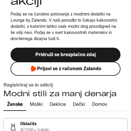
akciji
Podaj se na čarobno potovanje z modnimi dodatki na
Lounge by Zalando. V naši ponudbi te čakajo kakovostni
dodatki, s katerimi lahko vsak modni slog povzdigneš na
še višji nivo. Podaj se v svet kakovostnih materialov in
dovršenega dizajna tudi ti.
Pridruži se brezplačno zdaj
Prijavi se z računom Zalando
Registriraj se in odkrij
Modni stili za manj denarja
Ženske
Moški
Deklice
Dečki
Domov
Oblačila
47.506+ Izdelki