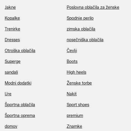
Jakne
Poslovna oblačila za ženske
Kopalke
Spodnje perilo
Trenirke
zimska oblačila
Dresses
nosečniška oblačila
Otroška oblačila
Čevlji
Superge
Boots
sandali
High heels
Modni dodatki
Ženske torbe
Ure
Nakit
Športna oblačila
Sport shoes
Športna oprema
premium
domov
Znamke