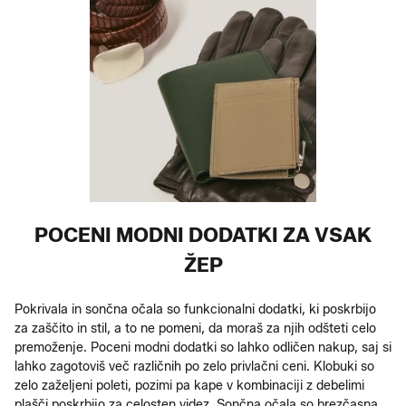
POCENI MODNI DODATKI ZA VSAK
ŽEP
Pokrivala in sončna očala so funkcionalni dodatki, ki poskrbijo
za zaščito in stil, a to ne pomeni, da moraš za njih odšteti celo
premoženje. Poceni modni dodatki so lahko odličen nakup, saj si
lahko zagotoviš več različnih po zelo privlačni ceni. Klobuki so
zelo zaželjeni poleti, pozimi pa kape v kombinaciji z debelimi
plašči poskrbijo za celosten videz. Sončna očala so brezčasna