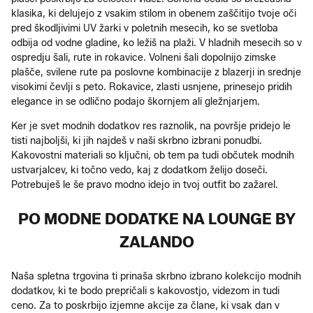
klasika, ki delujejo z vsakim stilom in obenem zaščitijo tvoje oči
pred škodljivimi UV žarki v poletnih mesecih, ko se svetloba
odbija od vodne gladine, ko ležiš na plaži. V hladnih mesecih so v
ospredju šali, rute in rokavice. Volneni šali dopolnijo zimske
plašče, svilene rute pa poslovne kombinacije z blazerji in srednje
visokimi čevlji s peto. Rokavice, zlasti usnjene, prinesejo pridih
elegance in se odlično podajo škornjem ali gležnjarjem.
Ker je svet modnih dodatkov res raznolik, na površje pridejo le
tisti najboljši, ki jih najdeš v naši skrbno izbrani ponudbi.
Kakovostni materiali so ključni, ob tem pa tudi občutek modnih
ustvarjalcev, ki točno vedo, kaj z dodatkom želijo doseči.
Potrebuješ le še pravo modno idejo in tvoj outfit bo zažarel.
PO MODNE DODATKE NA LOUNGE BY
ZALANDO
Naša spletna trgovina ti prinaša skrbno izbrano kolekcijo modnih
dodatkov, ki te bodo prepričali s kakovostjo, videzom in tudi
ceno. Za to poskrbijo izjemne akcije za člane, ki vsak dan v