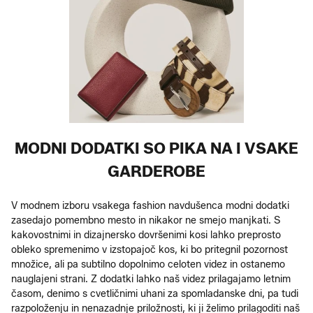
MODNI DODATKI SO PIKA NA I VSAKE
GARDEROBE
V modnem izboru vsakega fashion navdušenca modni dodatki
zasedajo pomembno mesto in nikakor ne smejo manjkati. S
kakovostnimi in dizajnersko dovršenimi kosi lahko preprosto
obleko spremenimo v izstopajoč kos, ki bo pritegnil pozornost
množice, ali pa subtilno dopolnimo celoten videz in ostanemo
nauglajeni strani. Z dodatki lahko naš videz prilagajamo letnim
časom, denimo s cvetličnimi uhani za spomladanske dni, pa tudi
razpoloženju in nenazadnje priložnosti, ki ji želimo prilagoditi naš