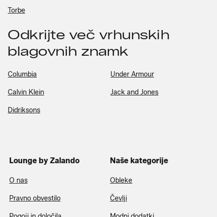
Torbe
Odkrijte več vrhunskih
blagovnih znamk
Columbia
Under Armour
Calvin Klein
Jack and Jones
Didriksons
Lounge by Zalando
Naše kategorije
O nas
Obleke
Pravno obvestilo
Čevlji
Pogoji in določila
Modni dodatki