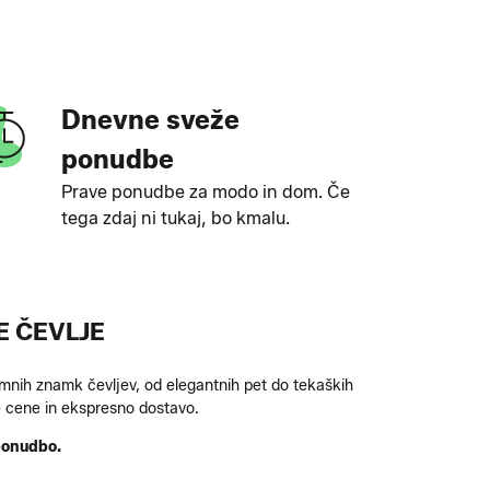
Dnevne sveže
ponudbe
Prave ponudbe za modo in dom. Če
tega zdaj ni tukaj, bo kmalu.
E ČEVLJE
mnih znamk čevljev, od elegantnih pet do tekaških
ne cene in ekspresno dostavo.
 ponudbo.