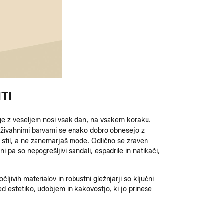
TI
ge z veseljem nosi vsak dan, na vsakem koraku.
 živahnimi barvami se enako dobro obnesejo z
en stil, a ne zanemarjaš mode. Odlično se zraven
pa so nepogrešljivi sandali, espadrile in natikači,
ljivih materialov in robustni gležnjarji so ključni
d estetiko, udobjem in kakovostjo, ki jo prinese