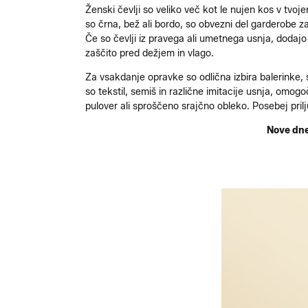
Ženski čevlji so veliko več kot le nujen kos v tvoje
so črna, bež ali bordo, so obvezni del garderobe za
Če so čevlji iz pravega ali umetnega usnja, dodajo c
zaščito pred dežjem in vlago.
Za vsakdanje opravke so odlična izbira balerinke, s
so tekstil, semiš in različne imitacije usnja, omogo
pulover ali sproščeno srajčno obleko. Posebej prilju
Nove dnev