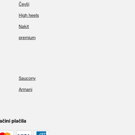
Čevlji
High heels
Nakit
premium
Saucony
Armani
ačini plačila