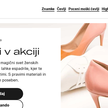
Znamke
Čevlji
Poceni moški čevlji
Hig
o
 v akciji
 magični svet ženskih
n lahke espadrile, kjer te
imi. S pravimi materiali in
n poseben.
daj
lando