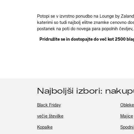
Potopi se v izvrstno ponudbo na Lounge by Zalando
katerimi so tudi najbolj elitne znamke cenovno dos
postanek na poti do novega para popolnih čevljev, 
Pridružite se in dostopajte do več kot 2500 bl
Najboljši izbori: naku
Black Friday
Obleke
večje številke
Majice
Kopalke
Spodnje