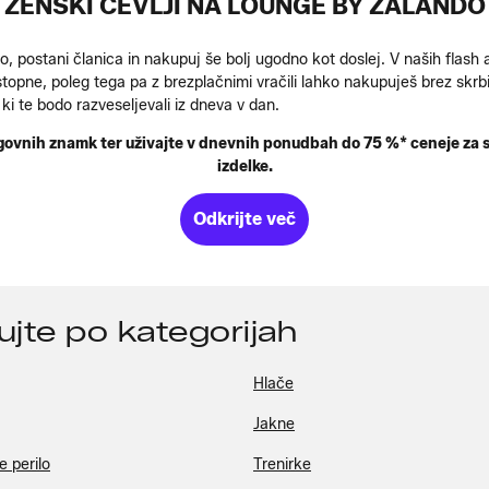
ŽENSKI ČEVLJI NA LOUNGE BY ZALANDO
, postani članica in nakupuj še bolj ugodno kot doslej. V naših flash
topne, poleg tega pa z brezplačnimi vračili lahko nakupuješ brez skrbi
ki te bodo razveseljevali iz dneva v dan.
agovnih znamk ter uživajte v dnevnih ponudbah do 75 %* ceneje za 
izdelke.
Odkrijte več
pujte po kategorijah
Hlače
Jakne
 perilo
Trenirke