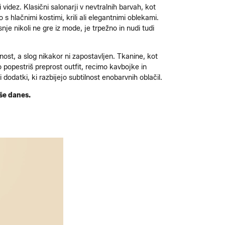
videz. Klasični salonarji v nevtralnih barvah, kot
s hlačnimi kostimi, krili ali elegantnimi oblekami.
nje nikoli ne gre iz mode, je trpežno in nudi tudi
čnost, a slog nikakor ni zapostavljen. Tkanine, kot
o popestriš preprost outfit, recimo kavbojke in
 dodatki, ki razbijejo subtilnost enobarvnih oblačil.
 še danes.