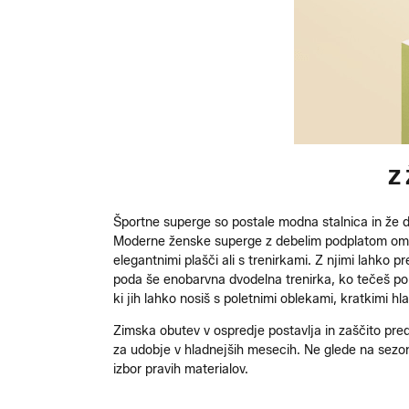
Z
Športne superge so postale modna stalnica in že 
Moderne ženske superge z debelim podplatom omog
elegantnimi plašči ali s trenirkami. Z njimi lahko 
poda še enobarvna dvodelna trenirka, ko tečeš po n
ki jih lahko nosiš s poletnimi oblekami, kratkimi hlač
Zimska obutev v ospredje postavlja in zaščito pred v
za udobje v hladnejših mesecih. Ne glede na sezon
izbor pravih materialov.