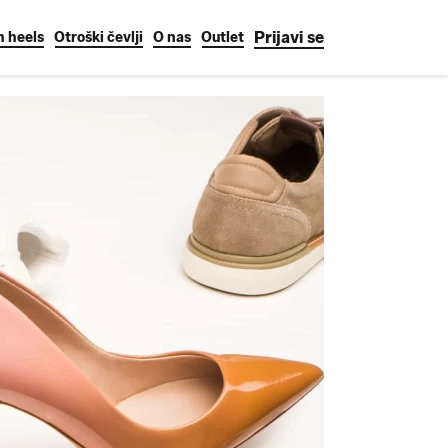
Prijavi se
h heels
Otroški čevlji
O nas
Outlet