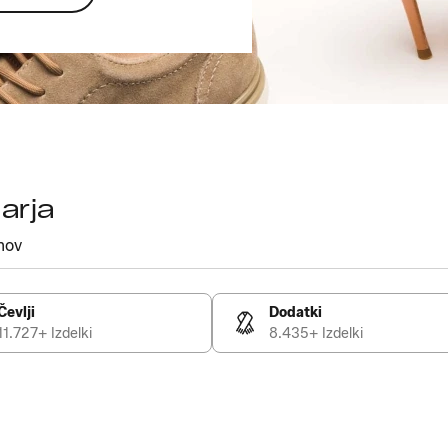
arja
mov
Čevlji
Dodatki
11.727+ Izdelki
8.435+ Izdelki