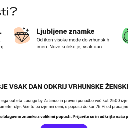
ti?
.
Ljubljene znamke
k
Od ikon visoke mode do vrhunskih
nj.
imen. Nove kolekcije, vsak dan.
JE VSAK DAN ODKRIJ VRHUNSKE ŽENSK
nega outleta Lounge by Zalando in preveri ponudbo več kot 2500 izje
ilometer dlje. Vse to po izjemni ceni, s popusti do kar 75 % od prodaj
 blagovne znamke z velikimi popusti. Prijavite se in odkrijte našo