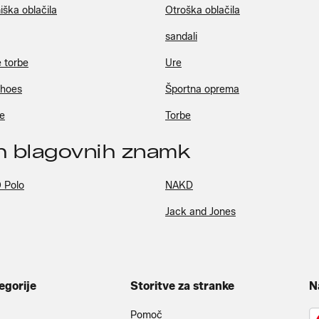
iška oblačila
Otroška oblačila
sandali
 torbe
Ure
shoes
Športna oprema
e
Torbe
ih blagovnih znamk
 Polo
NAKD
Jack and Jones
egorije
Storitve za stranke
N
Pomoč