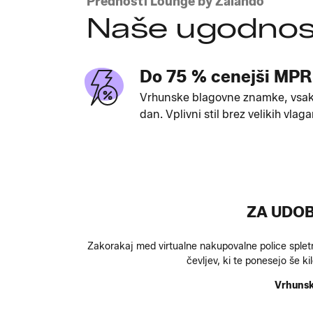
Prednosti Lounge by Zalando
Naše ugodnos
Do 75 % cenejši MPR
Vrhunske blagovne znamke, vsa
dan. Vplivni stil brez velikih vlaga
ZA UDOB
Zakorakaj med virtualne nakupovalne police splet
čevljev, ki te ponesejo še k
Vrhunske