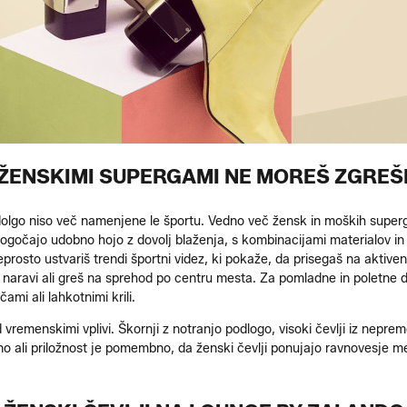
 ŽENSKIMI SUPERGAMI NE MOREŠ ZGREŠI
dolgo niso več namenjene le športu. Vedno več žensk in moških super
očajo udobno hojo z dovolj blaženja, s kombinacijami materialov in
preprosto ustvariš trendi športni videz, ki pokaže, da prisegaš na aktiv
aravi ali greš na sprehod po centru mesta. Za pomladne in poletne dni 
ami ali lahkotnimi krili.
remenskimi vplivi. Škornji z notranjo podlogo, visoki čevlji iz nepremoč
o ali priložnost je pomembno, da ženski čevlji ponujajo ravnovesje me