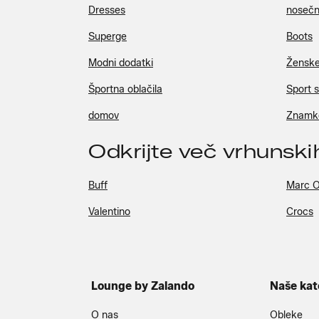
Dresses
nosečn
Superge
Boots
Modni dodatki
Ženske
Športna oblačila
Sport 
domov
Znamk
Odkrijte več vrhunsk
Buff
Marc O
Valentino
Crocs
Lounge by Zalando
Naše kat
O nas
Obleke