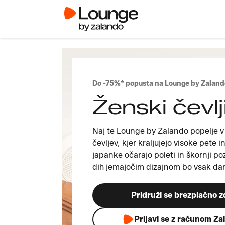
Do -75%* popusta na Lounge by Zaland
Ženski čevlji
Naj te Lounge by Zalando popelje v
čevljev, kjer kraljujejo visoke pete i
japanke očarajo poleti in škornji poz
dih jemajočim dizajnom bo vsak da
Pridruži se brezplačno z
Prijavi se z računom Za