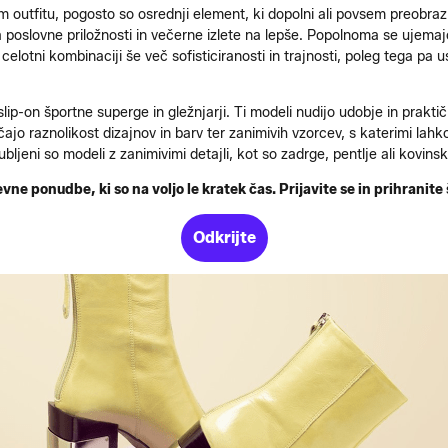
m outfitu, pogosto so osrednji element, ki dopolni ali povsem preobrazi 
 poslovne priložnosti in večerne izlete na lepše. Popolnoma se ujemajo 
elotni kombinaciji še več sofisticiranosti in trajnosti, poleg tega pa us
lip-on športne superge in gležnjarji. Ti modeli nudijo udobje in prakti
čajo raznolikost dizajnov in barv ter zanimivih vzorcev, s katerimi lahk
bljeni so modeli z zanimivimi detajli, kot so zadrge, pentlje ali kovinski
ne ponudbe, ki so na voljo le kratek čas. Prijavite se in prihranite
Odkrijte