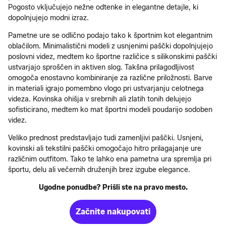
Pogosto vključujejo nežne odtenke in elegantne detajle, ki
dopolnjujejo modni izraz.
Pametne ure se odlično podajo tako k športnim kot elegantnim
oblačilom. Minimalistični modeli z usnjenimi paščki dopolnjujejo
poslovni videz, medtem ko športne različice s silikonskimi paščki
ustvarjajo sproščen in aktiven slog. Takšna prilagodljivost
omogoča enostavno kombiniranje za različne priložnosti. Barve
in materiali igrajo pomembno vlogo pri ustvarjanju celotnega
videza. Kovinska ohišja v srebrnih ali zlatih tonih delujejo
sofisticirano, medtem ko mat športni modeli poudarijo sodoben
videz.
Veliko prednost predstavljajo tudi zamenljivi paščki. Usnjeni,
kovinski ali tekstilni paščki omogočajo hitro prilagajanje ure
različnim outfitom. Tako te lahko ena pametna ura spremlja pri
športu, delu ali večernih druženjih brez izgube elegance.
Ugodne ponudbe? Prišli ste na pravo mesto.
Začnite nakupovati