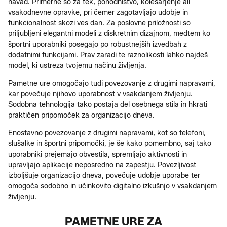
navad. Primerne so za tek, pohodništvo, kolesarjenje ali
vsakodnevne opravke, pri čemer zagotavljajo udobje in
funkcionalnost skozi ves dan. Za poslovne priložnosti so
priljubljeni elegantni modeli z diskretnim dizajnom, medtem ko
športni uporabniki posegajo po robustnejših izvedbah z
dodatnimi funkcijami. Prav zaradi te raznolikosti lahko najdeš
model, ki ustreza tvojemu načinu življenja.
Pametne ure omogočajo tudi povezovanje z drugimi napravami,
kar povečuje njihovo uporabnost v vsakdanjem življenju.
Sodobna tehnologija tako postaja del osebnega stila in hkrati
praktičen pripomoček za organizacijo dneva.
Enostavno povezovanje z drugimi napravami, kot so telefoni,
slušalke in športni pripomočki, je še kako pomembno, saj tako
uporabniki prejemajo obvestila, spremljajo aktivnosti in
upravljajo aplikacije neposredno na zapestju. Povezljivost
izboljšuje organizacijo dneva, povečuje udobje uporabe ter
omogoča sodobno in učinkovito digitalno izkušnjo v vsakdanjem
življenju.
PAMETNE URE ZA