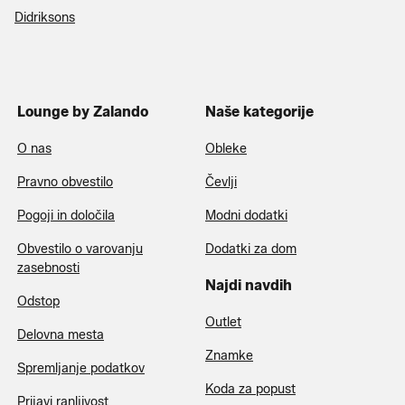
Didriksons
Lounge by Zalando
Naše kategorije
O nas
Obleke
Pravno obvestilo
Čevlji
Pogoji in določila
Modni dodatki
Obvestilo o varovanju
Dodatki za dom
zasebnosti
Najdi navdih
Odstop
Outlet
Delovna mesta
Znamke
Spremljanje podatkov
Koda za popust
Prijavi ranljivost