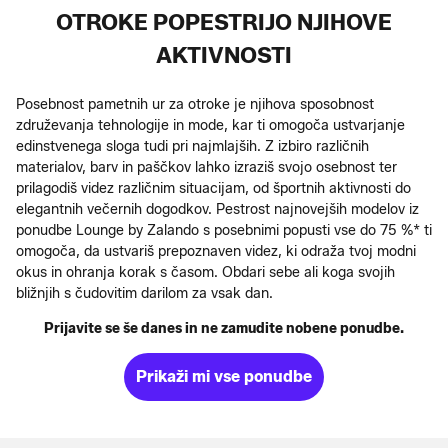
OTROKE POPESTRIJO NJIHOVE
AKTIVNOSTI
Posebnost pametnih ur za otroke je njihova sposobnost
združevanja tehnologije in mode, kar ti omogoča ustvarjanje
edinstvenega sloga tudi pri najmlajših. Z izbiro različnih
materialov, barv in paščkov lahko izraziš svojo osebnost ter
prilagodiš videz različnim situacijam, od športnih aktivnosti do
elegantnih večernih dogodkov. Pestrost najnovejših modelov iz
ponudbe Lounge by Zalando s posebnimi popusti vse do 75 %* ti
omogoča, da ustvariš prepoznaven videz, ki odraža tvoj modni
okus in ohranja korak s časom. Obdari sebe ali koga svojih
bližnjih s čudovitim darilom za vsak dan.
Prijavite se še danes in ne zamudite nobene ponudbe.
Prikaži mi vse ponudbe