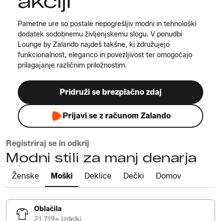
akciji
Pametne ure so postale nepogrešljiv modni in tehnološki
dodatek sodobnemu življenjskemu slogu. V ponudbi
Lounge by Zalando najdeš takšne, ki združujejo
funkcionalnost, eleganco in povezljivost ter omogočajo
prilagajanje različnim priložnostim.
Pridruži se brezplačno zdaj
Prijavi se z računom Zalando
Registriraj se in odkrij
Modni stili za manj denarja
Ženske
Moški
Deklice
Dečki
Domov
Oblačila
21.719+ Izdelki