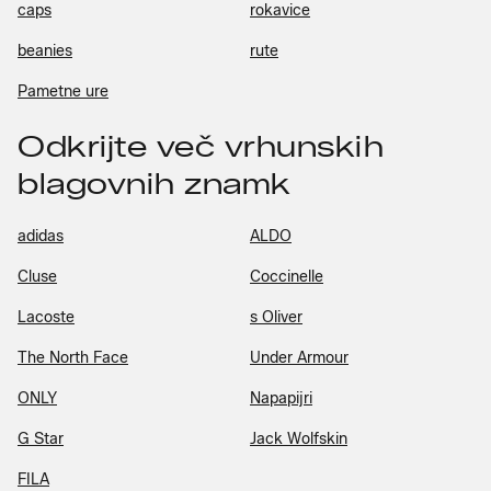
caps
rokavice
beanies
rute
Pametne ure
Odkrijte več vrhunskih
blagovnih znamk
adidas
ALDO
Cluse
Coccinelle
Lacoste
s Oliver
The North Face
Under Armour
ONLY
Napapijri
G Star
Jack Wolfskin
FILA