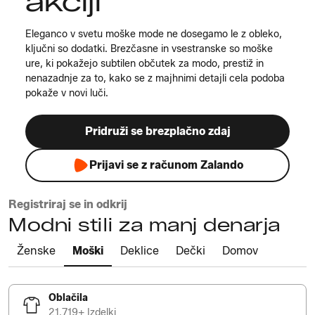
akciji
Eleganco v svetu moške mode ne dosegamo le z obleko,
ključni so dodatki. Brezčasne in vsestranske so moške
ure, ki pokažejo subtilen občutek za modo, prestiž in
nenazadnje za to, kako se z majhnimi detajli cela podoba
pokaže v novi luči.
Pridruži se brezplačno zdaj
Prijavi se z računom Zalando
Registriraj se in odkrij
Modni stili za manj denarja
Ženske
Moški
Deklice
Dečki
Domov
Oblačila
21.719+ Izdelki