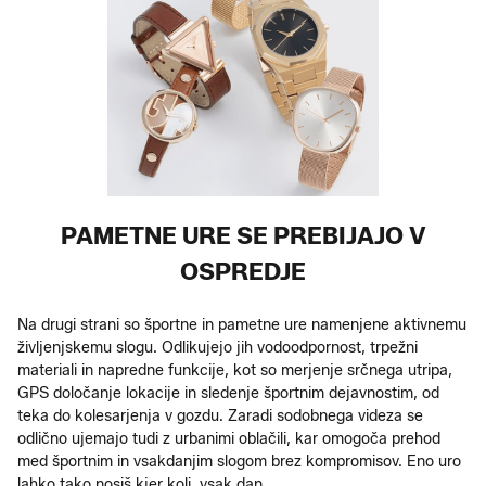
PAMETNE URE SE PREBIJAJO V
OSPREDJE
Na drugi strani so športne in pametne ure namenjene aktivnemu
življenjskemu slogu. Odlikujejo jih vodoodpornost, trpežni
materiali in napredne funkcije, kot so merjenje srčnega utripa,
GPS določanje lokacije in sledenje športnim dejavnostim, od
teka do kolesarjenja v gozdu. Zaradi sodobnega videza se
odlično ujemajo tudi z urbanimi oblačili, kar omogoča prehod
med športnim in vsakdanjim slogom brez kompromisov. Eno uro
lahko tako nosiš kjer koli, vsak dan.