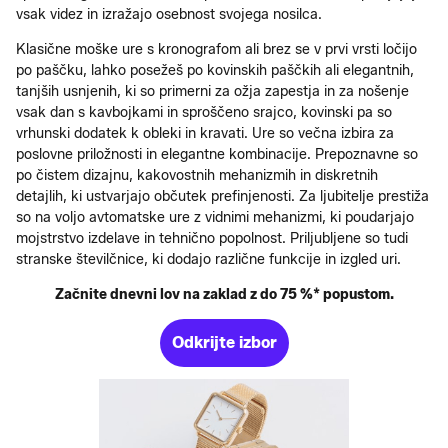
vsak videz in izražajo osebnost svojega nosilca.
Klasične moške ure s kronografom ali brez se v prvi vrsti ločijo
po paščku, lahko posežeš po kovinskih paščkih ali elegantnih,
tanjših usnjenih, ki so primerni za ožja zapestja in za nošenje
vsak dan s kavbojkami in sproščeno srajco, kovinski pa so
vrhunski dodatek k obleki in kravati. Ure so večna izbira za
poslovne priložnosti in elegantne kombinacije. Prepoznavne so
po čistem dizajnu, kakovostnih mehanizmih in diskretnih
detajlih, ki ustvarjajo občutek prefinjenosti. Za ljubitelje prestiža
so na voljo avtomatske ure z vidnimi mehanizmi, ki poudarjajo
mojstrstvo izdelave in tehnično popolnost. Priljubljene so tudi
stranske številčnice, ki dodajo različne funkcije in izgled uri.
Začnite dnevni lov na zaklad z do 75 %* popustom.
Odkrijte izbor