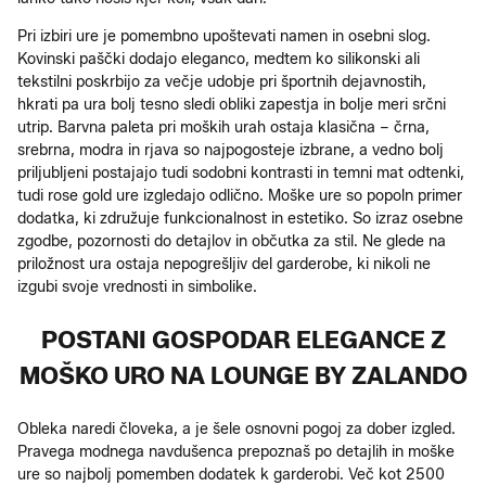
Pri izbiri ure je pomembno upoštevati namen in osebni slog.
Kovinski paščki dodajo eleganco, medtem ko silikonski ali
tekstilni poskrbijo za večje udobje pri športnih dejavnostih,
hkrati pa ura bolj tesno sledi obliki zapestja in bolje meri srčni
utrip. Barvna paleta pri moških urah ostaja klasična – črna,
srebrna, modra in rjava so najpogosteje izbrane, a vedno bolj
priljubljeni postajajo tudi sodobni kontrasti in temni mat odtenki,
tudi rose gold ure izgledajo odlično. Moške ure so popoln primer
dodatka, ki združuje funkcionalnost in estetiko. So izraz osebne
zgodbe, pozornosti do detajlov in občutka za stil. Ne glede na
priložnost ura ostaja nepogrešljiv del garderobe, ki nikoli ne
izgubi svoje vrednosti in simbolike.
POSTANI GOSPODAR ELEGANCE Z
MOŠKO URO NA LOUNGE BY ZALANDO
Obleka naredi človeka, a je šele osnovni pogoj za dober izgled.
Pravega modnega navdušenca prepoznaš po detajlih in moške
ure so najbolj pomemben dodatek k garderobi. Več kot 2500