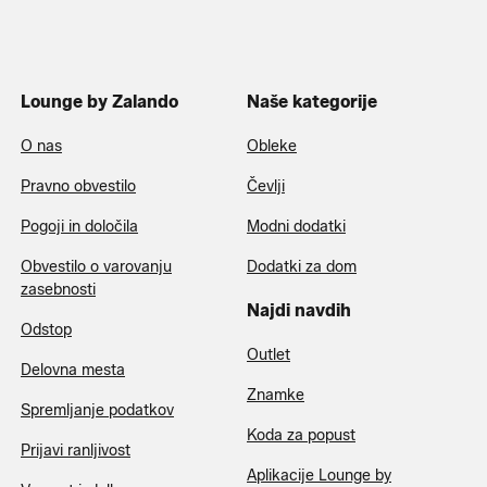
Lounge by Zalando
Naše kategorije
O nas
Obleke
Pravno obvestilo
Čevlji
Pogoji in določila
Modni dodatki
Obvestilo o varovanju
Dodatki za dom
zasebnosti
Najdi navdih
Odstop
Outlet
Delovna mesta
Znamke
Spremljanje podatkov
Koda za popust
Prijavi ranljivost
Aplikacije Lounge by