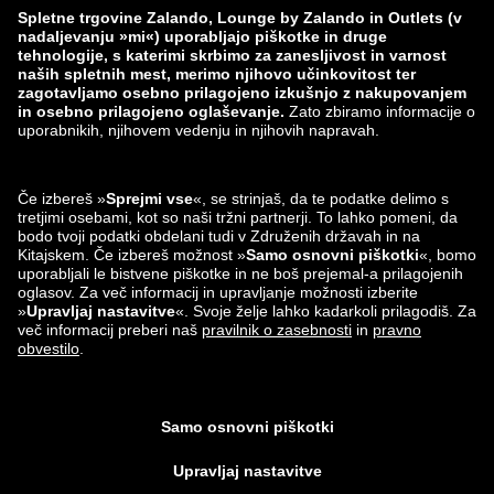
zalando-lounge.lt
zalando-lounge.sk
zalando-lounge.ro
zalando-lounge.hr
zalando-lounge.si
zalando-lounge.hu
zalando-lounge.lu
zalando-lounge.ee
zalando-lounge.lv
zalando-lounge.no
Najdeš nas lahko
tudi na
Instagram
Facebook
*V primerjavi s priporočeno maloprodajno ceno.