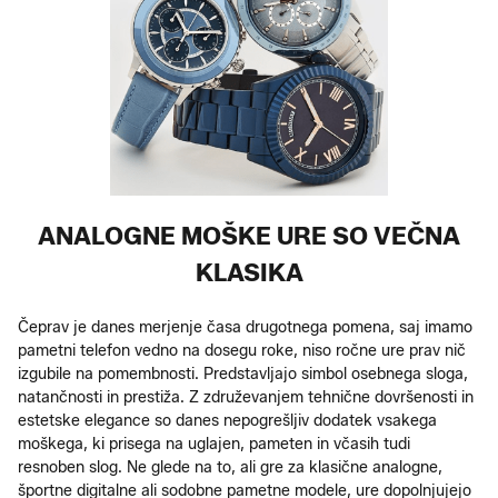
ANALOGNE MOŠKE URE SO VEČNA
KLASIKA
Čeprav je danes merjenje časa drugotnega pomena, saj imamo
pametni telefon vedno na dosegu roke, niso ročne ure prav nič
izgubile na pomembnosti. Predstavljajo simbol osebnega sloga,
natančnosti in prestiža. Z združevanjem tehnične dovršenosti in
estetske elegance so danes nepogrešljiv dodatek vsakega
moškega, ki prisega na uglajen, pameten in včasih tudi
resnoben slog. Ne glede na to, ali gre za klasične analogne,
športne digitalne ali sodobne pametne modele, ure dopolnjujejo